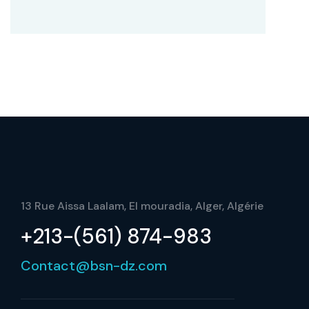
13 Rue Aissa Laalam, El mouradia, Alger, Algérie
+213-(561) 874-983
Contact@bsn-dz.com