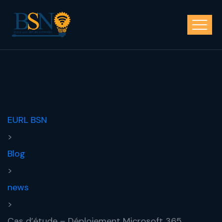
EURL BSN
>
Blog
>
news
>
Cas d’étude – Déploiement Microsoft 365