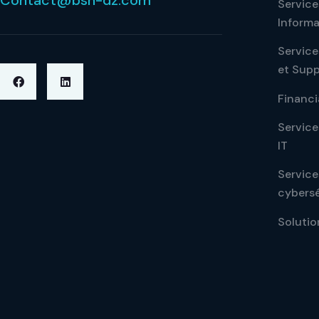
Contact@bsn-dz.com
Service
Informa
Service
et Sup
Financi
Service
IT
Service
cybersé
Solutio