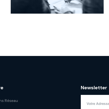
re
Newsletter
ns Réseau